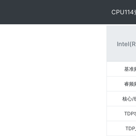
CPU11
Intel(
基准
睿频
核心/
TD
TDP