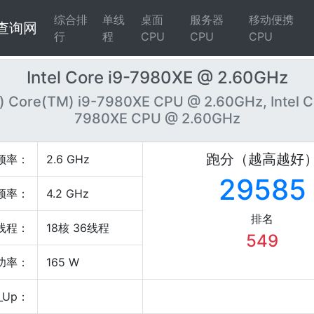
综合排
单线
桌面
服务器
移动便携
4查询网
行
程
CPU
CPU
CPU
Intel Core i9-7980XE @ 2.60GHz
R) Core(TM) i9-7980XE CPU @ 2.60GHz, Intel C
7980XE CPU @ 2.60GHz
跑分（越高越好
频率：
2.6 GHz
29585
频率：
4.2 GHz
排名
线程：
18核 36线程
549
P功率：
165 W
_Up：