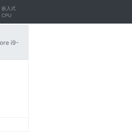
嵌入式
CPU
ore i9-
）