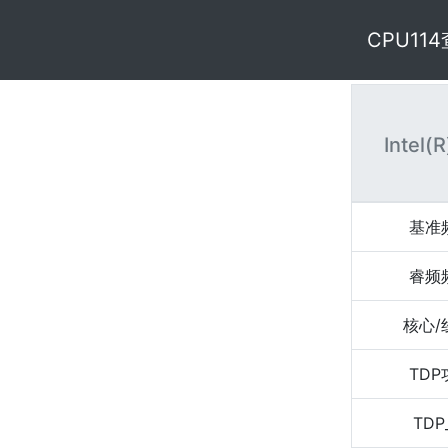
CPU11
Intel(
基准
睿频
核心/
TD
TDP