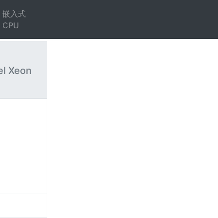
嵌入式
CPU
el Xeon
）