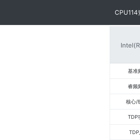
CPU11
Intel(
基准
睿频
核心/
TD
TDP