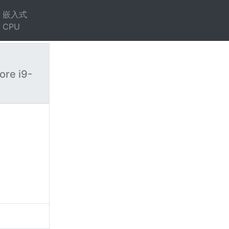
嵌入式
CPU
ore i9-
）