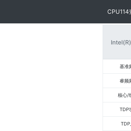
CPU11
Intel(
基准
睿频
核心/
TD
TDP