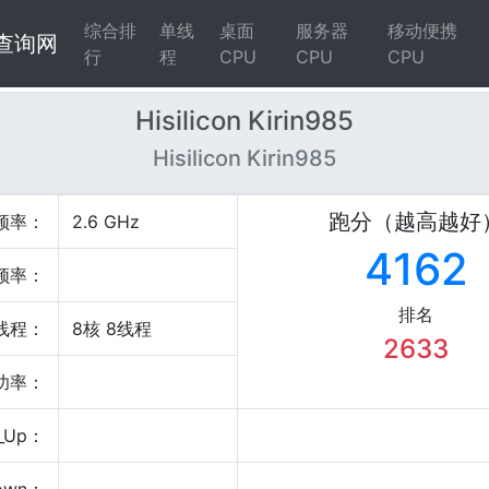
综合排
单线
桌面
服务器
移动便携
4查询网
行
程
CPU
CPU
CPU
Hisilicon Kirin985
Hisilicon Kirin985
跑分（越高越好
频率：
2.6 GHz
4162
频率：
排名
线程：
8核 8线程
2633
P功率：
_Up：