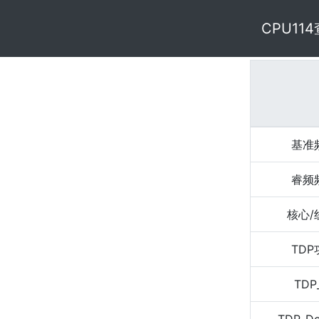
CPU11
基准
睿频
核心/
TD
TDP