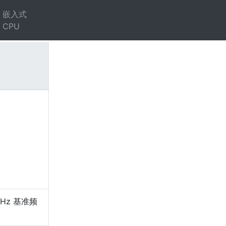
嵌入式
CPU
）
GHz 基准频