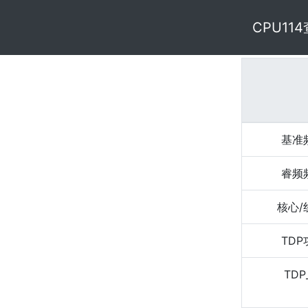
CPU11
基准
睿频
核心/
TD
TDP