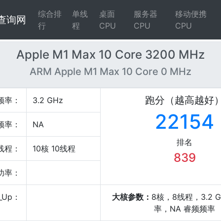
综合排
单线
桌面
服务器
移动便携
4查询网
行
程
CPU
CPU
CPU
Apple M1 Max 10 Core 3200 MHz
ARM Apple M1 Max 10 Core 0 MHz
跑分（越高越好
频率：
3.2 GHz
22154
频率：
NA
排名
线程：
10核 10线程
839
P功率：
_Up：
大核参数：
8核，8线程，3.2 
率，NA 睿频频率