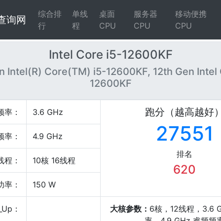
综合排
单线
桌面
服务器
移动便携
4查询网
行
程
CPU
CPU
CPU
Intel Core i5-12600KF
n Intel(R) Core(TM) i5-12600KF, 12th Gen Intel 
12600KF
跑分（越高越好
频率：
3.6 GHz
27551
频率：
4.9 GHz
排名
线程：
10核 16线程
620
P功率：
150 W
_Up：
大核参数：
6核，12线程，3.6 
率，4.9 GHz 睿频频