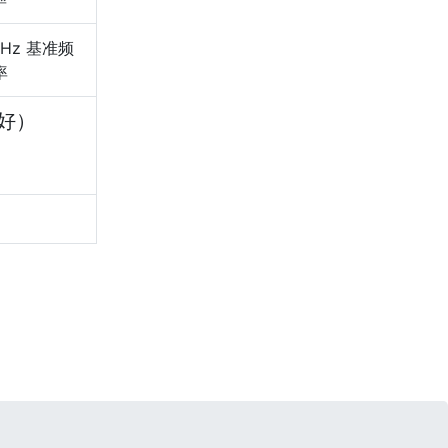
GHz 基准频
率
好）