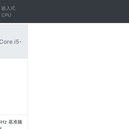
嵌入式
CPU
Core i5-
）
GHz 基准频
率