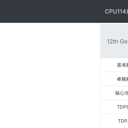
CPU11
12th Ge
基准
睿频
核心/
TD
TDP