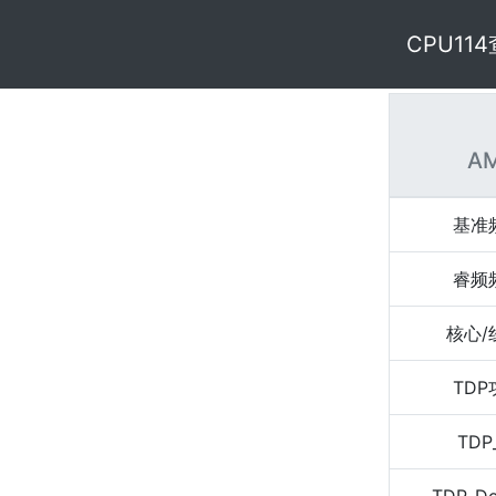
CPU11
AM
基准
睿频
核心/
TD
TDP