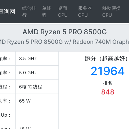
综合排
单线
桌面
服务器
移动便携
4查询网
行
程
CPU
CPU
CPU
AMD Ryzen 5 PRO 8500G
D Ryzen 5 PRO 8500G w/ Radeon 740M Graph
跑分（越高越好
频率：
3.5 GHz
21964
频率：
5.0 GHz
排名
线程：
6核 12线程
848
P功率：
65 W
_Up：