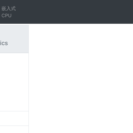
嵌入式
CPU
ics
）