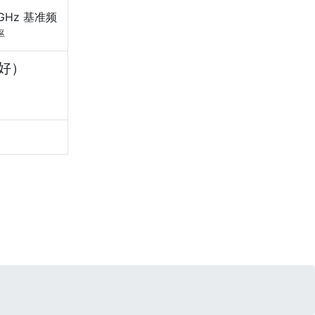
 GHz 基准频
率
好）