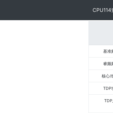
CPU11
基准
睿频
核心/
TD
TDP