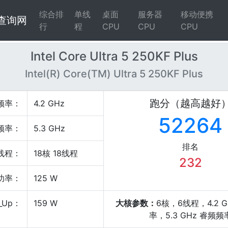
综合排
单线
桌面
服务器
移动便携
4查询网
行
程
CPU
CPU
CPU
Intel Core Ultra 5 250KF Plus
Intel(R) Core(TM) Ultra 5 250KF Plus
跑分（越高越好
频率：
4.2 GHz
52264
频率：
5.3 GHz
排名
线程：
18核 18线程
232
P功率：
125 W
_Up：
159 W
大核参数：
6核，6线程，4.2 
率，5.3 GHz 睿频频