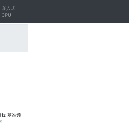
嵌入式
CPU
）
GHz 基准频
率