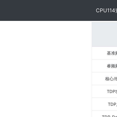
CPU11
基准
睿频
核心/
TD
TDP