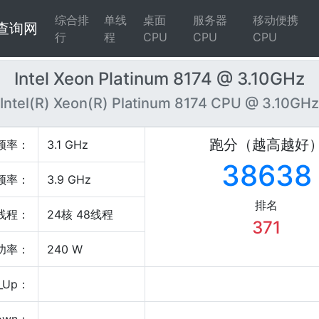
综合排
单线
桌面
服务器
移动便携
4查询网
行
程
CPU
CPU
CPU
Intel Xeon Platinum 8174 @ 3.10GHz
Intel(R) Xeon(R) Platinum 8174 CPU @ 3.10GHz
跑分（越高越好
频率：
3.1 GHz
38638
频率：
3.9 GHz
排名
线程：
24核 48线程
371
P功率：
240 W
_Up：