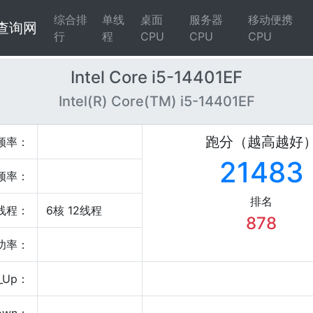
综合排
单线
桌面
服务器
移动便携
4查询网
行
程
CPU
CPU
CPU
Intel Core i5-14401EF
Intel(R) Core(TM) i5-14401EF
跑分（越高越好
频率：
21483
频率：
排名
线程：
6核 12线程
878
P功率：
_Up：