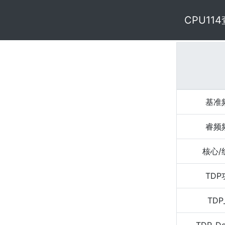
CPU11
基准
睿频
核心/
TD
TDP